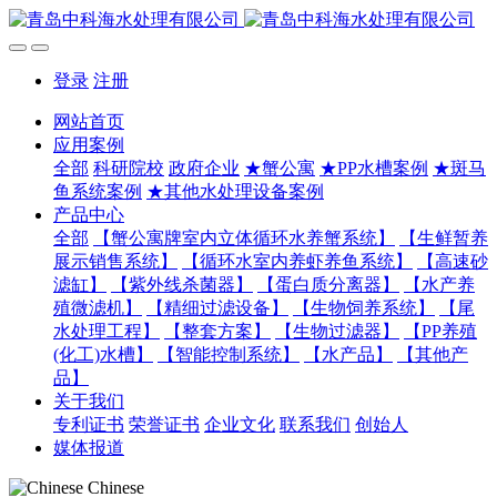
登录
注册
网站首页
应用案例
全部
科研院校
政府企业
★蟹公寓
★PP水槽案例
★斑马
鱼系统案例
★其他水处理设备案例
产品中心
全部
【蟹公寓牌室内立体循环水养蟹系统】
【生鲜暂养
展示销售系统】
【循环水室内养虾养鱼系统】
【高速砂
滤缸】
【紫外线杀菌器】
【蛋白质分离器】
【水产养
殖微滤机】
【精细过滤设备】
【生物饲养系统】
【尾
水处理工程】
【整套方案】
【生物过滤器】
【PP养殖
(化工)水槽】
【智能控制系统】
【水产品】
【其他产
品】
关于我们
专利证书
荣誉证书
企业文化
联系我们
创始人
媒体报道
Chinese