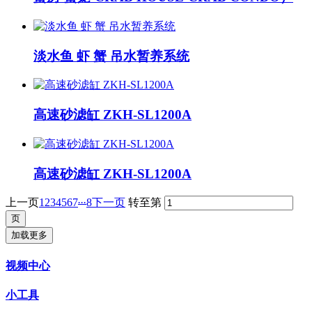
淡水鱼 虾 蟹 吊水暂养系统
高速砂滤缸 ZKH-SL1200A
高速砂滤缸 ZKH-SL1200A
...
上一页
1
2
3
4
5
6
7
8
下一页
转至第
加载更多
视频中心
小工具