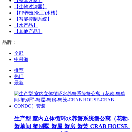
【整套方案】
【生物过滤器】
【PP养殖(化工)水槽】
【智能控制系统】
【水产品】
【其他产品】
品牌：
全部
中科海
推荐
热门
最新
生产型 室内立体循环水养蟹系统蟹公寓（花勃-
蟹单间-蟹别墅-蟹屋-蟹房-蟹笼-CRAB HOUSE-