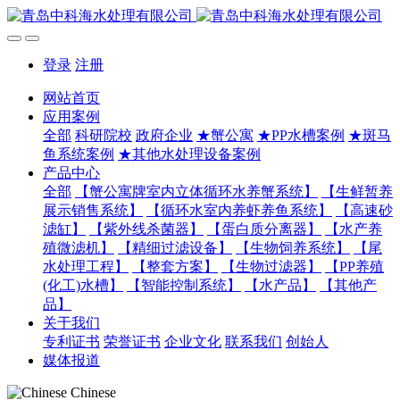
登录
注册
网站首页
应用案例
全部
科研院校
政府企业
★蟹公寓
★PP水槽案例
★斑马
鱼系统案例
★其他水处理设备案例
产品中心
全部
【蟹公寓牌室内立体循环水养蟹系统】
【生鲜暂养
展示销售系统】
【循环水室内养虾养鱼系统】
【高速砂
滤缸】
【紫外线杀菌器】
【蛋白质分离器】
【水产养
殖微滤机】
【精细过滤设备】
【生物饲养系统】
【尾
水处理工程】
【整套方案】
【生物过滤器】
【PP养殖
(化工)水槽】
【智能控制系统】
【水产品】
【其他产
品】
关于我们
专利证书
荣誉证书
企业文化
联系我们
创始人
媒体报道
Chinese